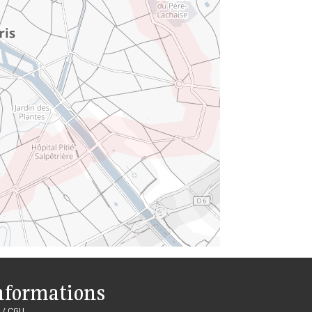
nformations
 / CGU