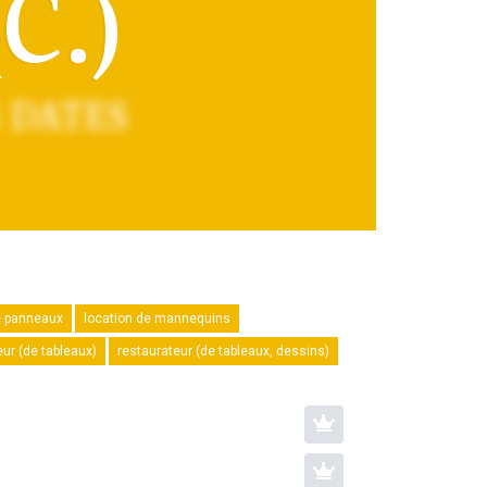
C.)
 DATES
e panneaux
location de mannequins
eur (de tableaux)
restaurateur (de tableaux, dessins)