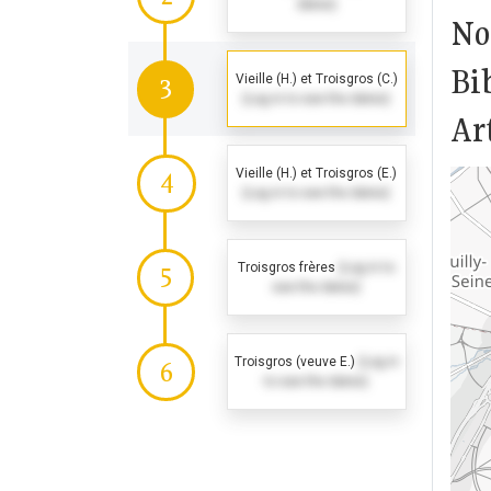
dates)
No
Bi
Vieille (H.) et Troisgros (C.)
3
(Log in to see the dates)
Art
Vieille (H.) et Troisgros (E.)
4
(Log in to see the dates)
Troisgros frères
(Log in to
5
see the dates)
Troisgros (veuve E.)
(Log in
6
to see the dates)