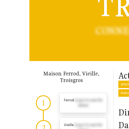
TR
CONNE
Maison Ferrod, Vieille,
Ac
Troisgros
artic
marc
Ferrod
(Log in to see the
1
dates)
Di
Da
Vieille
(Log in to see the
2