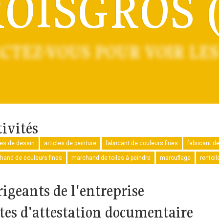
OISGROS (
CTEZ-VOUS POUR VOIR LES
tivités
les de dessin
articles de peinture
fabricant de couleurs fines
fabricant d
hand de couleurs fines
marchand de toiles à peindre
marouflage
rentoil
rigeants de l'entreprise
tes d'attestation documentaire