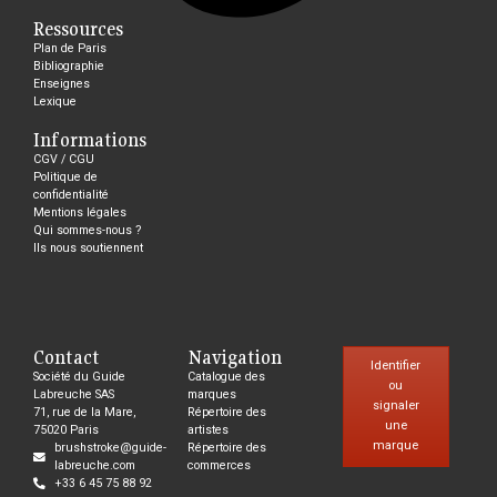
Ressources
Plan de Paris
Bibliographie
Enseignes
Lexique
Informations
CGV / CGU
Politique de
confidentialité
Mentions légales
Qui sommes-nous ?
Ils nous soutiennent
Contact
Navigation
Identifier
Société du Guide
Catalogue des
ou
Labreuche SAS
marques
signaler
71, rue de la Mare,
Répertoire des
une
75020 Paris
artistes
marque
brushstroke@guide-
Répertoire des
labreuche.com
commerces
+33 6 45 75 88 92