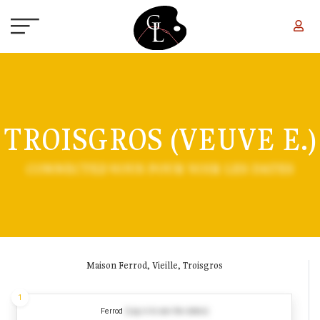
Aller au contenu principal
TROISGROS (VEUVE E.)
CONNECTEZ-VOUS POUR VOIR LES DATES
Maison Ferrod, Vieille, Troisgros
1
Ferrod
(Log in to see the dates)