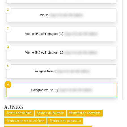
2
Vieille
(Log in to see the dates)
3
Vieille (H.) et Troisgros (C.)
(Log in to see the dates)
4
Vieille (H.) et Troisgros (E.)
(Log in to see the dates)
5
Troisgros frères
(Log in to see the dates)
6
Troisgros (veuve E.)
(Log in to see the dates)
Activités
articles de dessin
articles de peinture
fabricant de chevalets
fabricant de couleurs fines
fabricant de panneaux