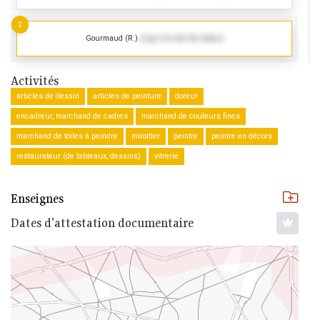
2
Gourmaud (R.)
(Log in to see the dates)
Activités
articles de dessin
articles de peinture
doreur
encadreur, marchand de cadres
marchand de couleurs fines
marchand de toiles à peindre
miroitier
peintre
peintre en décors
restaurateur (de tableaux, dessins)
vitrerie
Enseignes
Dates d'attestation documentaire