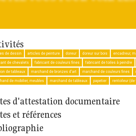
tivités
les de dessin
articles de peinture
doreur
doreur sur bois
encadreur, m
cant de chevalets
fabricant de couleurs fines
fabricant de toiles à peindre
ion de tableaux
marchand de bronzes d'art
marchand de couleurs fines
hand de mobilier, meubles
marchand de tableaux
papetier
rentoileur (de
tes d'attestation documentaire
tes et références
bliographie