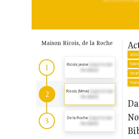
Maison Ricois, de la Roche
Ac
artic
fabri
Ricois jeune
(Log in to see
1
the dates)
locat
marc
Ricois (Mme)
(Log in to see
2
the dates)
Da
No
De la Roche
(Log in to see
3
the dates)
Bi