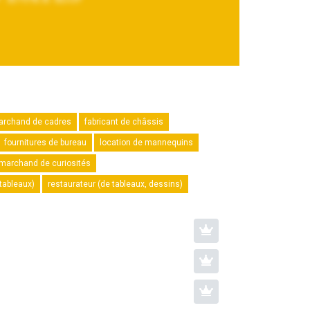
archand de cadres
fabricant de châssis
fournitures de bureau
location de mannequins
marchand de curiosités
 tableaux)
restaurateur (de tableaux, dessins)