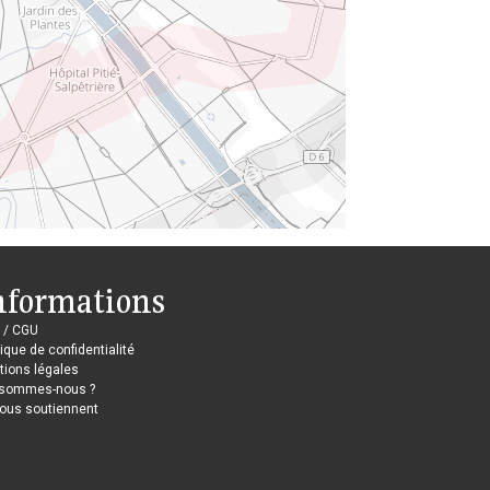
nformations
 / CGU
tique de confidentialité
ions légales
 sommes-nous ?
nous soutiennent