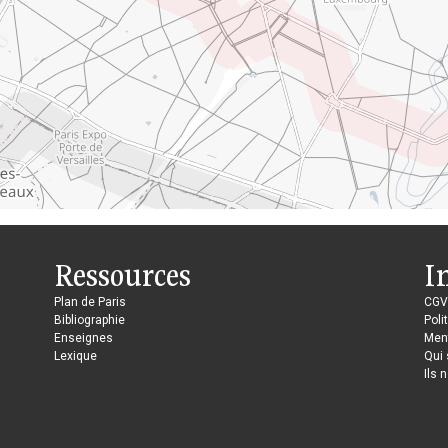
Ressources
I
Plan de Paris
CGV
Bibliographie
Poli
Enseignes
Ment
Lexique
Qui
Ils 