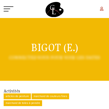
Aller au contenu principal
BIGOT (E.)
CONNECTEZ-VOUS POUR VOIR LES DATES
Activités
articles de peinture
marchand de couleurs fines
marchand de toiles à peindre