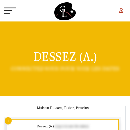
Aller au contenu principal
DESSEZ (A.)
CONNECTEZ-VOUS POUR VOIR LES DATES
Maison Dessez, Texier, Provins
1
Dessez (A.)
(Log in to see the dates)