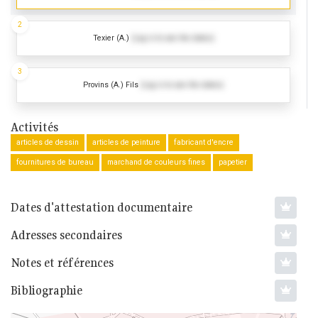
2
Texier (A.)
(Log in to see the dates)
3
Provins (A.) Fils
(Log in to see the dates)
Activités
articles de dessin
articles de peinture
fabricant d'encre
fournitures de bureau
marchand de couleurs fines
papetier
Dates d'attestation documentaire
Adresses secondaires
Notes et références
Bibliographie