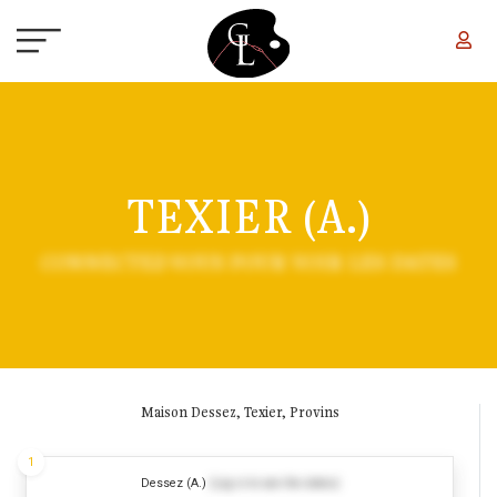
Aller au contenu principal
TEXIER (A.)
CONNECTEZ-VOUS POUR VOIR LES DATES
Maison Dessez, Texier, Provins
1
Dessez (A.)
(Log in to see the dates)