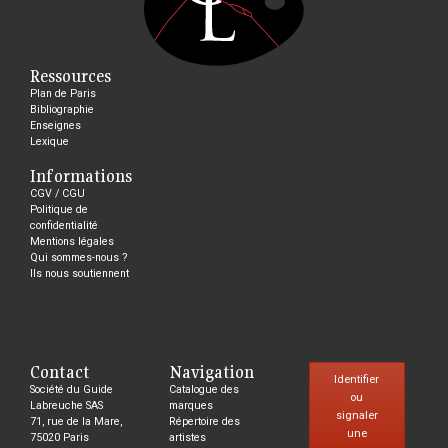
Ressources
Plan de Paris
Bibliographie
Enseignes
Lexique
Informations
CGV / CGU
Politique de
confidentialité
Mentions légales
Qui sommes-nous ?
Ils nous soutiennent
Contact
Navigation
Identifier
Société du Guide
Catalogue des
ou
Labreuche SAS
marques
signaler
71, rue de la Mare,
Répertoire des
une
75020 Paris
artistes