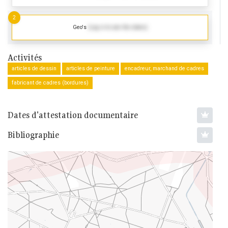
2
Geo's
(Log in to see the dates)
Activités
articles de dessin
articles de peinture
encadreur, marchand de cadres
fabricant de cadres (bordures)
Dates d'attestation documentaire
Bibliographie