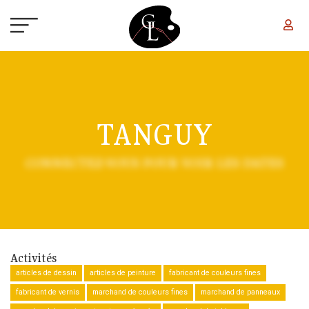
Aller au contenu principal
TANGUY
CONNECTEZ-VOUS POUR VOIR LES DATES
Activités
articles de dessin
articles de peinture
fabricant de couleurs fines
fabricant de vernis
marchand de couleurs fines
marchand de panneaux