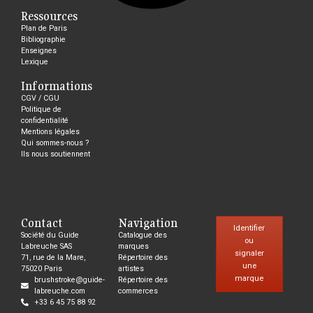
Ressources
Plan de Paris
Bibliographie
Enseignes
Lexique
Informations
CGV / CGU
Politique de
confidentialité
Mentions légales
Qui sommes-nous ?
Ils nous soutiennent
Contact
Navigation
Identifier
Société du Guide
Catalogue des
ou
Labreuche SAS
marques
signaler
71, rue de la Mare,
Répertoire des
une
75020 Paris
artistes
marque
brushstroke@guide-
Répertoire des
labreuche.com
commerces
+33 6 45 75 88 92