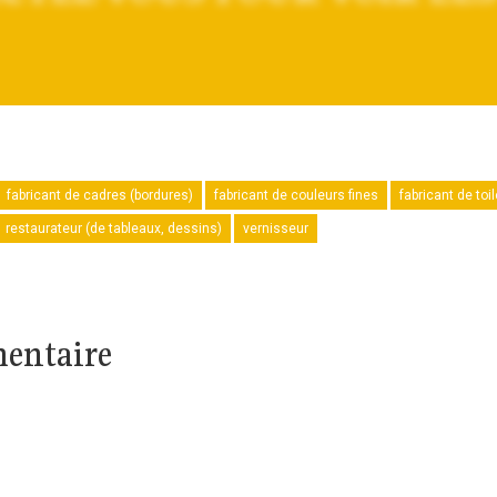
fabricant de cadres (bordures)
fabricant de couleurs fines
fabricant de toi
restaurateur (de tableaux, dessins)
vernisseur
mentaire