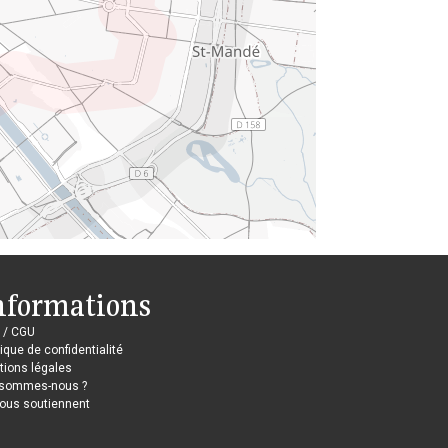
nformations
 / CGU
tique de confidentialité
ions légales
 sommes-nous ?
nous soutiennent