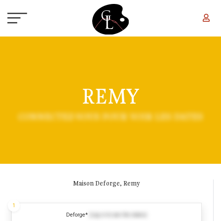
Aller au contenu principal
REMY
CONNECTEZ-VOUS POUR VOIR LES DATES
Maison Deforge, Remy
1
Deforge*
(Log in to see the dates)