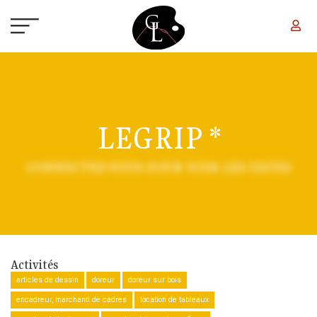
Aller au contenu principal
LEGRIP *
CONNECTEZ-VOUS POUR VOIR LES DATES
Activités
articles de dessin
doreur
doreur sur bois
encadreur, marchand de cadres
location de tableaux