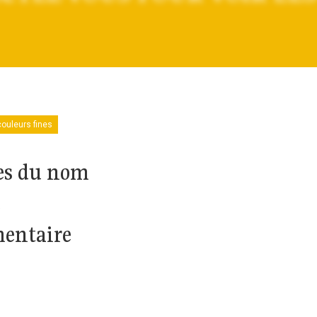
couleurs fines
es du nom
e
mentaire