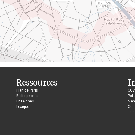
Ressources
I
Plan de Paris
CGV
Bibliographie
Poli
Enseignes
Ment
Lexique
Qui
Ils 