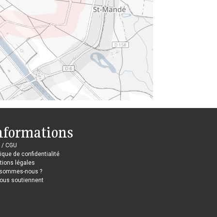
nformations
 / CGU
tique de confidentialité
ions légales
 sommes-nous ?
nous soutiennent