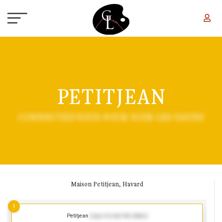
Aller au contenu principal
PETITJEAN
CONNECTEZ-VOUS POUR VOIR LES DATES
Maison Petitjean, Havard
1
Petitjean
(Log in to see the dates)