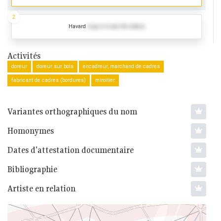
2
Havard
(Log in to see the dates)
Activités
doreur
doreur sur bois
encadreur, marchand de cadres
fabricant de cadres (bordures)
miroitier
Variantes orthographiques du nom
Homonymes
Dates d'attestation documentaire
Bibliographie
Artiste en relation