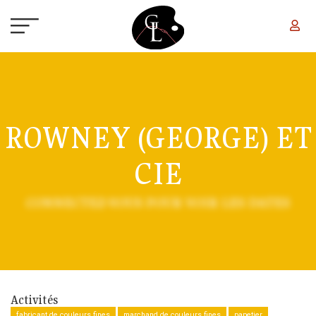
Aller au contenu principal
ROWNEY (GEORGE) ET
CIE
CONNECTEZ-VOUS POUR VOIR LES DATES
Activités
fabricant de couleurs fines
marchand de couleurs fines
papetier