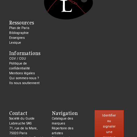
Ressources
Plan de Paris
Bibliographie
Enseignes
Lexique
Informations
CGV / CGU
Politique de
confidentialité
Mentions légales
Qui sommes-nous ?
Ils nous soutiennent
Contact
Navigation
Identifier
Société du Guide
Catalogue des
ou
Labreuche SAS
marques
signaler
71, rue de la Mare,
Répertoire des
une
75020 Paris
artistes