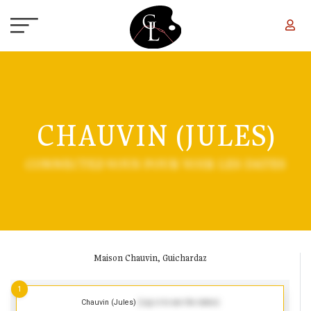
Aller au contenu principal
CHAUVIN (JULES)
CONNECTEZ-VOUS POUR VOIR LES DATES
Maison Chauvin, Guichardaz
1
Chauvin (Jules)
(Log in to see the dates)