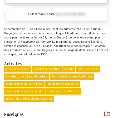
2
Guichardaz (César)
(Log in to see the dates)
Le commerce de Jules Chauvin, occupant les numéros 29 à 33 de la rue du
Dragon, est situé dans le même immeuble que l'Académie Julian (l'atelier des
cours pour hommes se trouve 31, rue du Dragon). Le commerce prend pour
enseigne :
A l'Académie de Peinture
. La première adresse, 8, rue d'Enghien,
comme la seconde, 33, rue du Dragon, est aussi celle des bureaux du
Journal
des Artistes*
. Le 29, rue du Dragon, est aussi le magasin de la socité d'Edidition
artistique, qui fait faillite en 1900.
Activités
articles de dessin
articles de peinture
doreur
doreur sur bois
encadreur, marchand de cadres
fabricant de cadres (bordures)
marchand de couleurs fines
marchand de panneaux
marchand de toiles à peindre
rentoileur (de tableaux)
restaurateur (de tableaux, dessins)
Enseignes