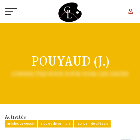
Aller au contenu principal
POUYAUD (J.)
CONNECTEZ-VOUS POUR VOIR LES DATES
Activités
articles de dessin
articles de peinture
fabricant de châssis