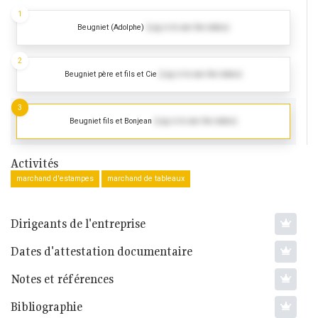
1
Beugniet (Adolphe)
(Log in to see the dates)
2
Beugniet père et fils et Cie
(Log in to see the dates)
3
Beugniet fils et Bonjean
(Log in to see the dates)
Activités
marchand d'estampes
marchand de tableaux
Dirigeants de l'entreprise
Dates d'attestation documentaire
Notes et références
Bibliographie