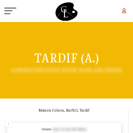
Aller au contenu principal
TARDIF (A.)
CONNECTEZ-VOUS POUR VOIR LES DATES
Maison Colson, Rieffel, Tardif
1
Colson
(Log in to see the dates)