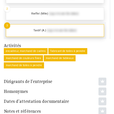
2
Rieffel (Mlle)
(Log in to see the dates)
3
Tardif (A.)
(Log in to see the dates)
Activités
encadreur, marchand de cadres
fabricant de toiles à peindre
marchand de couleurs fines
marchand de tableaux
marchand de toiles à peindre
Dirigeants de l'entreprise
Homonymes
Dates d'attestation documentaire
Notes et références