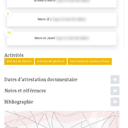
Schwartz-Morin
(Log in to see the dates)
9
Morin (E.)
(Log in to see the dates)
10
Morin et Janet
(Log in to see the dates)
Activités
articles de dessin
articles de peinture
marchand de couleurs fines
Dates d'attestation documentaire
Notes et références
Bibliographie