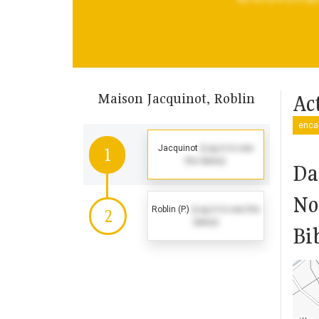
Maison Jacquinot, Roblin
Ac
enca
Jacquinot
(Log in to see
1
the dates)
Da
No
Roblin (P.)
(Log in to see the
2
dates)
Bi