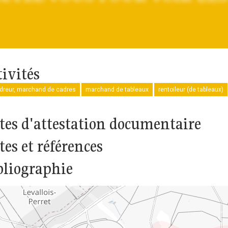
tivités
dreur, marchand de cadres
marchand de tableaux
rentoileur (de tableaux)
tes d'attestation documentaire
tes et références
bliographie