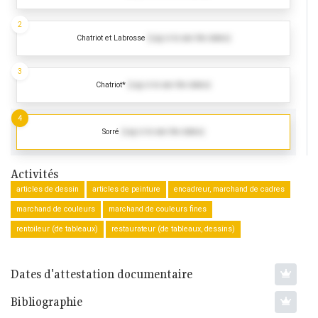
2
Chatriot et Labrosse
(Log in to see the dates)
3
Chatriot*
(Log in to see the dates)
4
Sorré
(Log in to see the dates)
Activités
articles de dessin
articles de peinture
encadreur, marchand de cadres
marchand de couleurs
marchand de couleurs fines
rentoileur (de tableaux)
restaurateur (de tableaux, dessins)
Dates d'attestation documentaire
Bibliographie