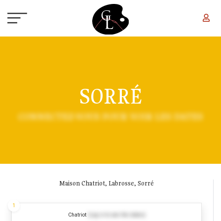
Aller au contenu principal
SORRÉ
CONNECTEZ-VOUS POUR VOIR LES DATES
Maison Chatriot, Labrosse, Sorré
1
Chatriot
(Log in to see the dates)