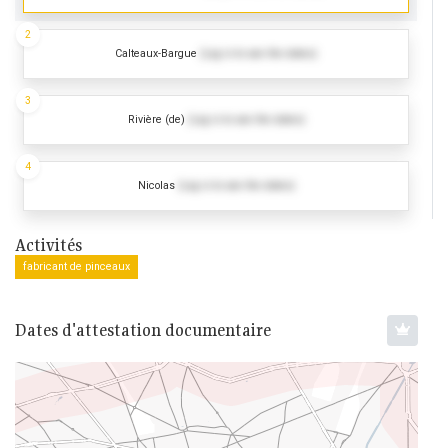
2
Calteaux-Bargue
(Log in to see the dates)
3
Rivière (de)
(Log in to see the dates)
4
Nicolas
(Log in to see the dates)
Activités
fabricant de pinceaux
Dates d'attestation documentaire