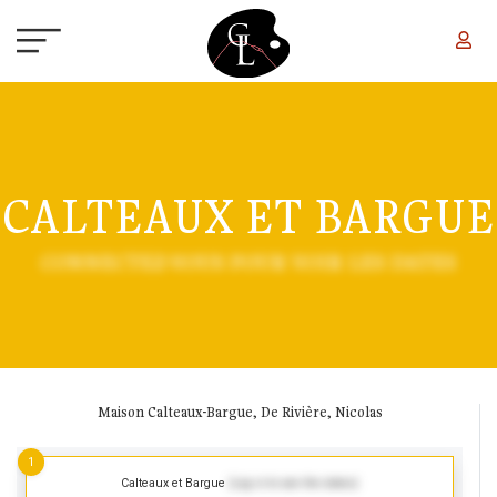
Aller au contenu principal
CALTEAUX ET BARGUE
CONNECTEZ-VOUS POUR VOIR LES DATES
Maison Calteaux-Bargue, De Rivière, Nicolas
1
Calteaux et Bargue
(Log in to see the dates)