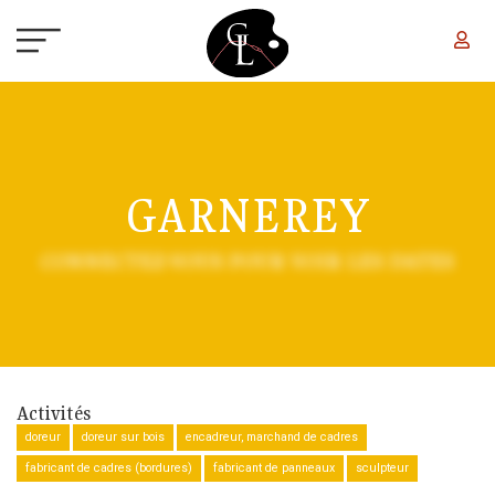
Aller au contenu principal
GARNEREY
CONNECTEZ-VOUS POUR VOIR LES DATES
Activités
doreur
doreur sur bois
encadreur, marchand de cadres
fabricant de cadres (bordures)
fabricant de panneaux
sculpteur