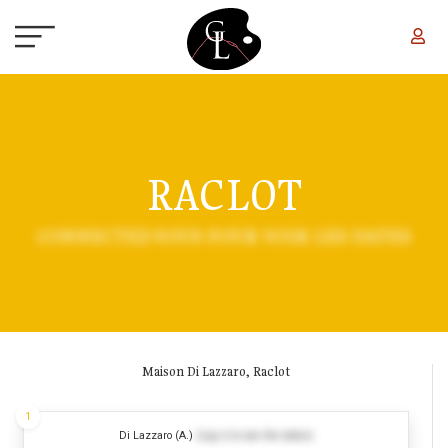
Aller au contenu principal
RACLOT
CONNECTEZ-VOUS POUR VOIR LES DATES
Maison Di Lazzaro, Raclot
1
Di Lazzaro (A.)
(Log in to see the dates)