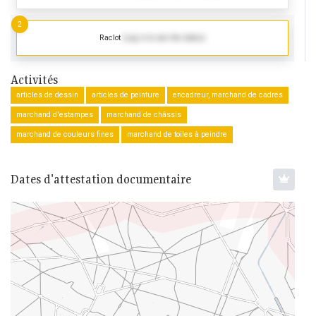
2
Raclot
(Log in to see the dates)
Activités
articles de dessin
articles de peinture
encadreur, marchand de cadres
marchand d'estampes
marchand de châssis
marchand de couleurs fines
marchand de toiles à peindre
Dates d'attestation documentaire