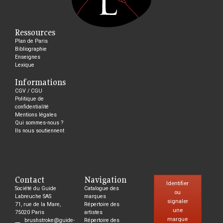
Ressources
Plan de Paris
Bibliographie
Enseignes
Lexique
Informations
CGV / CGU
Politique de
confidentialité
Mentions légales
Qui sommes-nous ?
Ils nous soutiennent
Contact
Navigation
Identifier
Société du Guide
Catalogue des
ou
Labreuche SAS
marques
signaler
71, rue de la Mare,
Répertoire des
une
75020 Paris
artistes
marque
brushstroke@guide-
Répertoire des