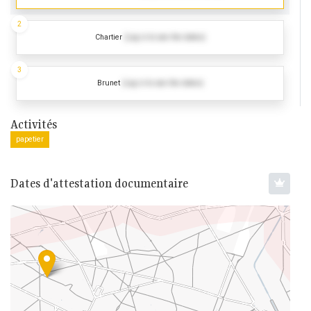
2
Chartier
(Log in to see the dates)
3
Brunet
(Log in to see the dates)
Activités
papetier
Dates d'attestation documentaire