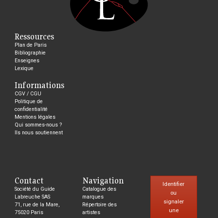
Ressources
Plan de Paris
Bibliographie
Enseignes
Lexique
Informations
CGV / CGU
Politique de
confidentialité
Mentions légales
Qui sommes-nous ?
Ils nous soutiennent
Contact
Navigation
Identifier
Société du Guide
Catalogue des
ou
Labreuche SAS
marques
signaler
71, rue de la Mare,
Répertoire des
une
75020 Paris
artistes