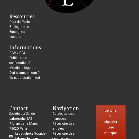
Ressources
Plan de Paris
Bibliographie
Enseignes
Lexique
Informations
CGV / CGU
Politique de
confidentialité
Mentions légales
Qui sommes-nous ?
Ils nous soutiennent
Contact
Navigation
Identifier
Société du Guide
Catalogue des
ou
Labreuche SAS
marques
signaler
71, rue de la Mare,
Répertoire des
une
75020 Paris
artistes
marque
brushstroke@guide-
Répertoire des
labreuche.com
commerces