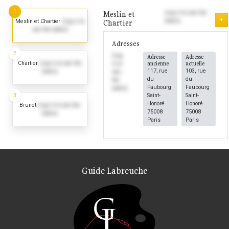
1
Meslin et
(Log in to see the
+
dates)
Meslin et Chartier
(Log in to
Chartier
see the dates)
Adresses
2
(Log
Adresse
Adresse
Chartier
(Log in to see the
ancienne
actuelle
in to
117, rue
103, rue
dates)
see
du
du
the
Faubourg
Faubourg
dates)
3
Saint-
Saint-
Honoré
Honoré
Brunet
(Log in to see the
75008
75008
dates)
Paris
Paris
Guide Labreuche