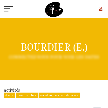
Aller au contenu principal
BOURDIER (E.)
CONNECTEZ-VOUS POUR VOIR LES DATES
Activités
doreur
doreur sur bois
encadreur, marchand de cadres