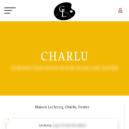
Aller au contenu principal
CHARLU
CONNECTEZ-VOUS POUR VOIR LES DATES
Maison Leclercq, Charlu, Denier
1
Leclercq
(Log in to see the dates)