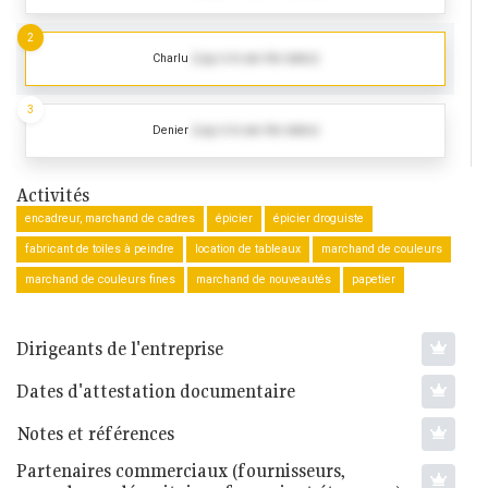
2
Charlu
(Log in to see the dates)
3
Denier
(Log in to see the dates)
Activités
encadreur, marchand de cadres
épicier
épicier droguiste
fabricant de toiles à peindre
location de tableaux
marchand de couleurs
marchand de couleurs fines
marchand de nouveautés
papetier
Dirigeants de l'entreprise
Dates d'attestation documentaire
Notes et références
Partenaires commerciaux (fournisseurs,