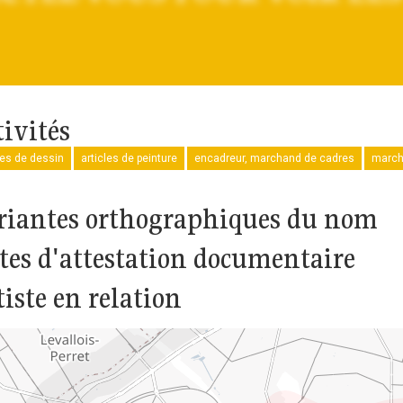
tivités
les de dessin
articles de peinture
encadreur, marchand de cadres
march
riantes orthographiques du nom
tes d'attestation documentaire
tiste en relation