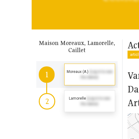
Maison Moreaux, Lamorelle,
Ac
Caillet
artic
Moreaux (A.)
(Log in to see
Va
1
the dates)
Da
Lamorelle
(Log in to see
2
Ar
the dates)