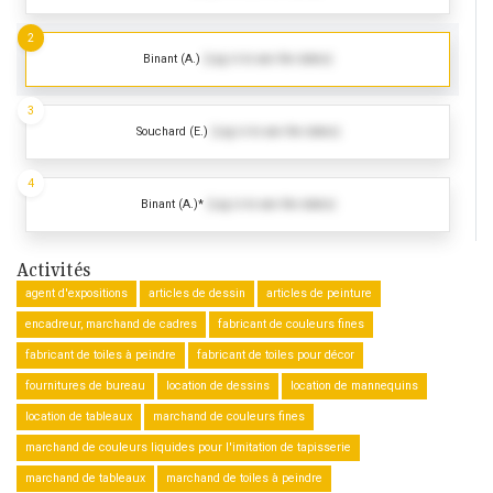
2
Binant (A.)
(Log in to see the dates)
3
Souchard (E.)
(Log in to see the dates)
4
Binant (A.)*
(Log in to see the dates)
Activités
agent d'expositions
articles de dessin
articles de peinture
encadreur, marchand de cadres
fabricant de couleurs fines
fabricant de toiles à peindre
fabricant de toiles pour décor
fournitures de bureau
location de dessins
location de mannequins
location de tableaux
marchand de couleurs fines
marchand de couleurs liquides pour l'imitation de tapisserie
marchand de tableaux
marchand de toiles à peindre