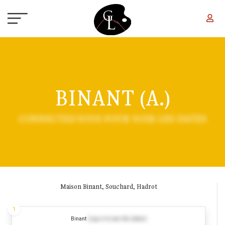
Aller au contenu principal
BINANT (A.)
CONNECTEZ-VOUS POUR VOIR LES DATES
Maison Binant, Souchard, Hadrot
1
Binant
(Log in to see the dates)