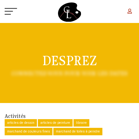
Aller au contenu principal
DESPREZ
CONNECTEZ-VOUS POUR VOIR LES DATES
Activités
articles de dessin
articles de peinture
libraire
marchand de couleurs fines
marchand de toiles à peindre