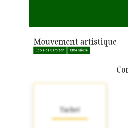
Mouvement artistique
École de Barbizon
XIXe siècle
Com
Tachet