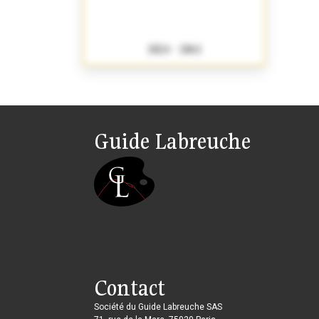
1824 - 1861
Guide Labreuche
Contact
Société du Guide Labreuche SAS