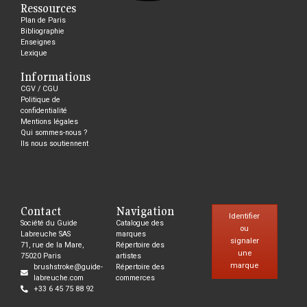
Ressources
Plan de Paris
Bibliographie
Enseignes
Lexique
Informations
CGV / CGU
Politique de
confidentialité
Mentions légales
Qui sommes-nous ?
Ils nous soutiennent
Contact
Navigation
Identifier
Société du Guide
Catalogue des
ou
Labreuche SAS
marques
signaler
71, rue de la Mare,
Répertoire des
une
75020 Paris
artistes
marque
brushstroke@guide-
Répertoire des
labreuche.com
commerces
+33 6 45 75 88 92