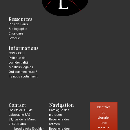
Ressources
Plan de Paris
Bibliographie
Enseignes
Lexique
Informations
CGV / CGU
Politique de
confidentialité
Mentions légales
Qui sommes-nous ?
Ils nous soutiennent
Contact
Navigation
Identifier
Société du Guide
Catalogue des
ou
Labreuche SAS
marques
signaler
71, rue de la Mare,
Répertoire des
une
75020 Paris
artistes
marque
brushstroke@guide-
Répertoire des