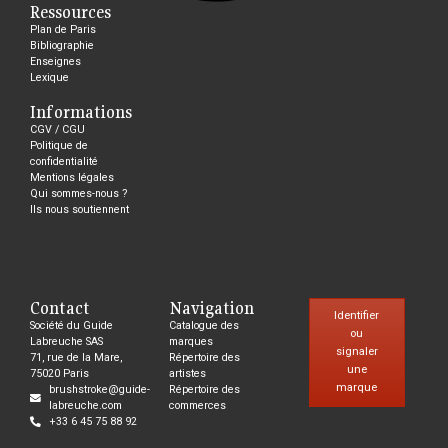
Ressources
Plan de Paris
Bibliographie
Enseignes
Lexique
Informations
CGV / CGU
Politique de
confidentialité
Mentions légales
Qui sommes-nous ?
Ils nous soutiennent
Contact
Navigation
Identifier
Société du Guide
Catalogue des
ou
Labreuche SAS
marques
signaler
71, rue de la Mare,
Répertoire des
une
75020 Paris
artistes
marque
brushstroke@guide-
Répertoire des
labreuche.com
commerces
+33 6 45 75 88 92