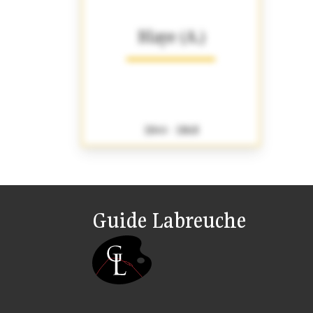
Blaye (A.)
1844 - 1868
Guide Labreuche