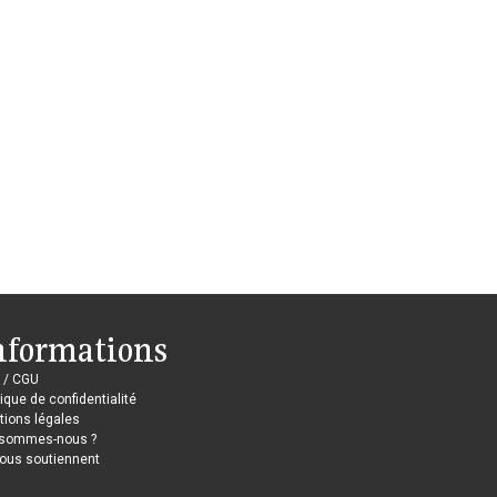
nformations
 / CGU
tique de confidentialité
ions légales
 sommes-nous ?
nous soutiennent