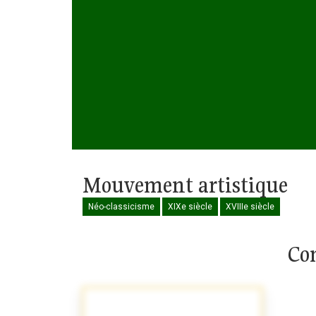
Mouvement artistique
Néo-classicisme
XIXe siècle
XVIIIe siècle
Com