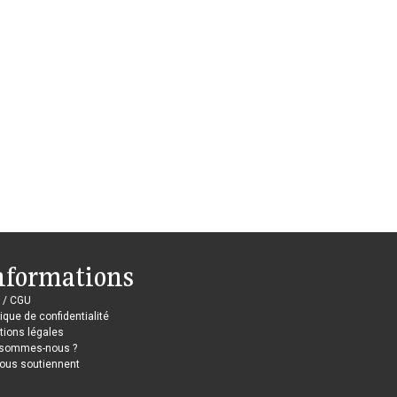
nformations
 / CGU
tique de confidentialité
ions légales
 sommes-nous ?
nous soutiennent