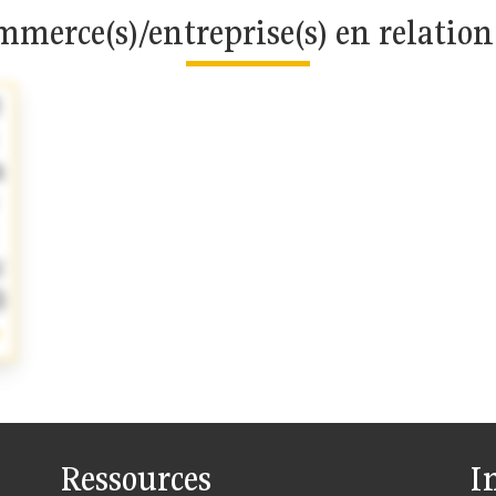
merce(s)/entreprise(s) en relatio
t
n
c
)
Ressources
I