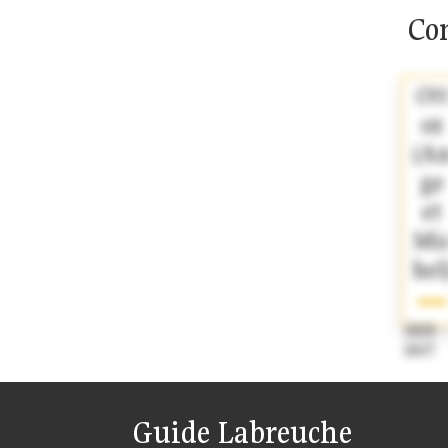
Com
Ot
oz
(A
ge
et
Mi
hel
1828 -
1847
Guide Labreuche