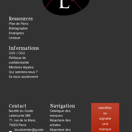
Ressources
Plan de Paris
Bibliographie
Enseignes
Lexique
Informations
CGV / CGU
Politique de
confidentialité
Mentions légales
Qui sommes-nous ?
Ils nous soutiennent
Contact
Navigation
Identifier
Société du Guide
Catalogue des
ou
Labreuche SAS
marques
signaler
71, rue de la Mare,
Répertoire des
une
75020 Paris
artistes
marque
brushstroke@guide-
Répertoire des