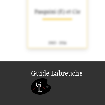
Pasquini (F.) et Cie
1903 - 1916
Guide Labreuche