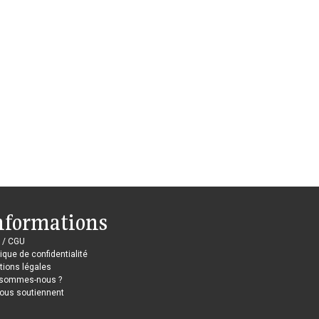
nformations
 / CGU
tique de confidentialité
ions légales
 sommes-nous ?
nous soutiennent