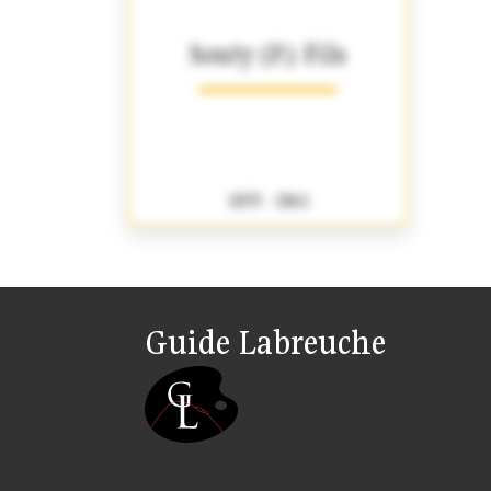
Souty (P.) Fils
1835 - 1861
Guide Labreuche