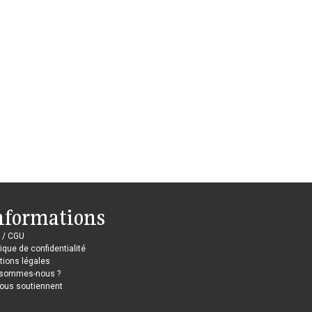
nformations
 / CGU
tique de confidentialité
ions légales
 sommes-nous ?
nous soutiennent