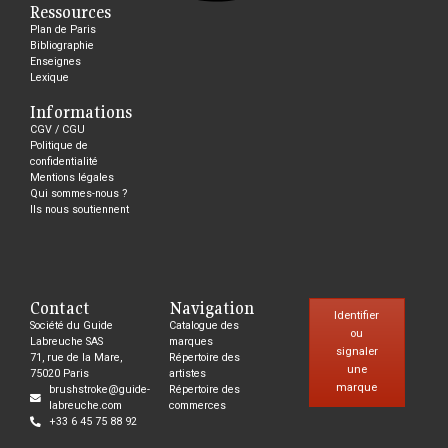
Ressources
Plan de Paris
Bibliographie
Enseignes
Lexique
Informations
CGV / CGU
Politique de
confidentialité
Mentions légales
Qui sommes-nous ?
Ils nous soutiennent
Contact
Navigation
Identifier
Société du Guide
Catalogue des
ou
Labreuche SAS
marques
signaler
71, rue de la Mare,
Répertoire des
une
75020 Paris
artistes
marque
brushstroke@guide-
Répertoire des
labreuche.com
commerces
+33 6 45 75 88 92