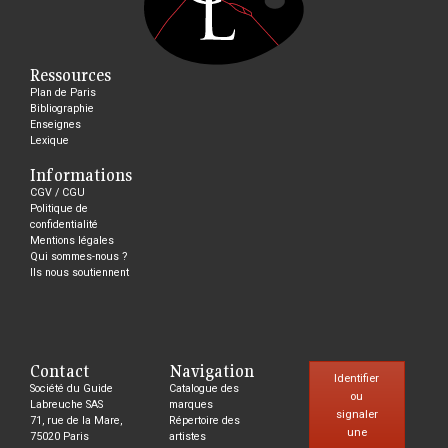
Ressources
Plan de Paris
Bibliographie
Enseignes
Lexique
Informations
CGV / CGU
Politique de
confidentialité
Mentions légales
Qui sommes-nous ?
Ils nous soutiennent
Contact
Navigation
Identifier
Société du Guide
Catalogue des
ou
Labreuche SAS
marques
signaler
71, rue de la Mare,
Répertoire des
une
75020 Paris
artistes