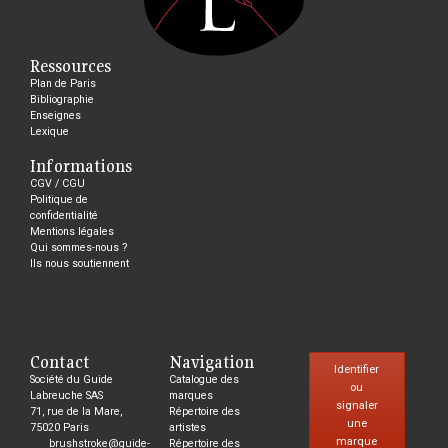
Ressources
Plan de Paris
Bibliographie
Enseignes
Lexique
Informations
CGV / CGU
Politique de
confidentialité
Mentions légales
Qui sommes-nous ?
Ils nous soutiennent
Contact
Navigation
Identifier
Société du Guide
Catalogue des
ou
Labreuche SAS
marques
signaler
71, rue de la Mare,
Répertoire des
une
75020 Paris
artistes
marque
brushstroke@guide-
Répertoire des