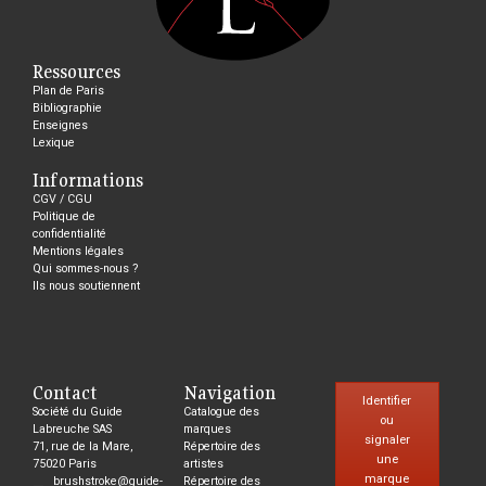
Ressources
Plan de Paris
Bibliographie
Enseignes
Lexique
Informations
CGV / CGU
Politique de
confidentialité
Mentions légales
Qui sommes-nous ?
Ils nous soutiennent
Contact
Navigation
Identifier
Société du Guide
Catalogue des
ou
Labreuche SAS
marques
signaler
71, rue de la Mare,
Répertoire des
une
75020 Paris
artistes
marque
brushstroke@guide-
Répertoire des