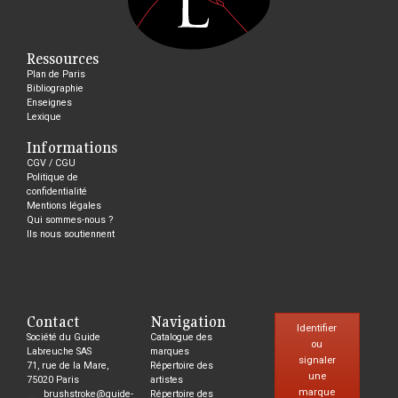
Ressources
Plan de Paris
Bibliographie
Enseignes
Lexique
Informations
CGV / CGU
Politique de
confidentialité
Mentions légales
Qui sommes-nous ?
Ils nous soutiennent
Contact
Navigation
Identifier
Société du Guide
Catalogue des
ou
Labreuche SAS
marques
signaler
71, rue de la Mare,
Répertoire des
une
75020 Paris
artistes
marque
brushstroke@guide-
Répertoire des