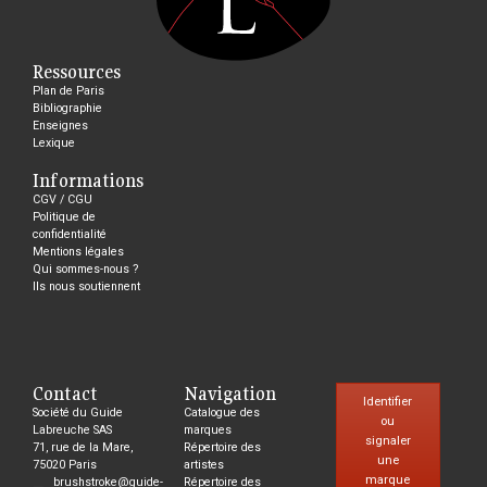
Ressources
Plan de Paris
Bibliographie
Enseignes
Lexique
Informations
CGV / CGU
Politique de
confidentialité
Mentions légales
Qui sommes-nous ?
Ils nous soutiennent
Contact
Navigation
Identifier
Société du Guide
Catalogue des
ou
Labreuche SAS
marques
signaler
71, rue de la Mare,
Répertoire des
une
75020 Paris
artistes
marque
brushstroke@guide-
Répertoire des