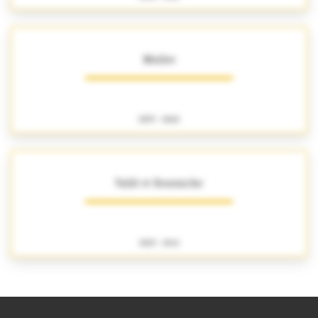
Muller
1855 - 1860
Vallé et Bourniche
1825 - 1841