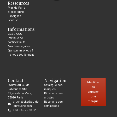
Ressources
Plan de Paris
Bibliographie
Enseignes
Lexique
Informations
CGV / CGU
Politique de
confidentialité
Mentions légales
Qui sommes-nous ?
Ils nous soutiennent
Contact
Navigation
Identifier
Société du Guide
Catalogue des
ou
Labreuche SAS
marques
signaler
71, rue de la Mare,
Répertoire des
une
75020 Paris
artistes
marque
brushstroke@guide-
Répertoire des
labreuche.com
commerces
+33 6 45 75 88 92